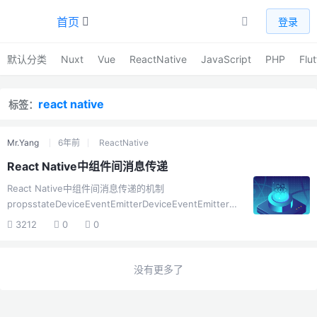
首页
登录
默认分类
Nuxt
Vue
ReactNative
JavaScript
PHP
Flut
react native
标签：
Mr.Yang
6年前
ReactNative
React Native中组件间消息传递
React Native中组件间消息传递的机制
propsstateDeviceEventEmitterDeviceEventEmitter是
一种类似于iOS中NSNotification的功能来解决数据的传
3212
0
0
递。使用方法很简单，无论接受还是发送,都需要引入该
类：import DeviceEventEmitter from 'react-native' ;发
送事件DeviceEventEmitter.emit('通知名称',value);监听
没有更多了
事件componentDidMount(){ this.listener =
DeviceEventEmitter.addListener('通...