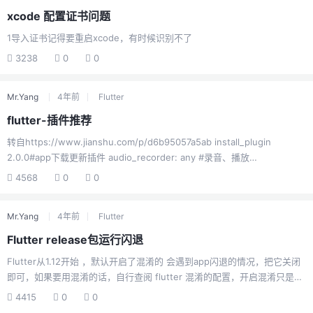
xcode 配置证书问题
1导入证书记得要重启xcode，有时候识别不了
3238
0
0
Mr.Yang
4年前
Flutter
flutter-插件推荐
转自https://www.jianshu.com/p/d6b95057a5ab install_plugin
2.0.0#app下载更新插件 audio_recorder: any #录音、播放
flutter_sound: ^1.1.5#录音 dropdown_menu: ^1.1.0#下拉菜单
4568
0
0
simple_permissions:#权限获取 easy_alert:#弹框 amap_location: any #
高德地图 location: any #gogle位置获取 barcode_scan 0.0.8#二维码识
Mr.Yang
4年前
Flutter
别qr_mobile_visio...
Flutter release包运行闪退
Flutter从1.12开始 ，默认开启了混淆的 会遇到app闪退的情况，把它关闭
即可，如果要用混淆的话，自行查阅 flutter 混淆的配置，开启混淆只是减
少无用资源和代码压缩使安装包更小 开启状态需要配置规则文件才可避免
4415
0
0
闪退 不是很熟悉的话关闭就行了。android app目录下bulid.gradle配置