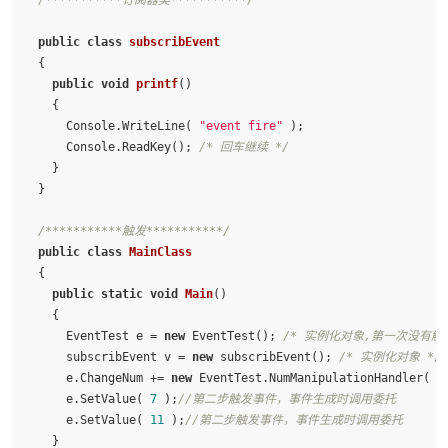
/***********订阅器类***********/
public
class
subscribEvent
  {

public
void
printf
()
    {

      Console.WriteLine( 
"event fire"
 );

      Console.ReadKey(); 
/* 回车继续 */
    }

  }

/***********触发***********/
public
class
MainClass
  {

public
static
void
Main
()
    {

      EventTest e = 
new
 EventTest(); 
/* 实例化对象,第一次没有触
      subscribEvent v = 
new
 subscribEvent(); 
/* 实例化对象 */
      e.ChangeNum += 
new
 EventTest.NumManipulationHandler( v
      e.SetValue( 
7
 );
//第二步触发事件，事件生成时调用委托
      e.SetValue( 
11
 );
//第二步触发事件，事件生成时调用委托
    }
