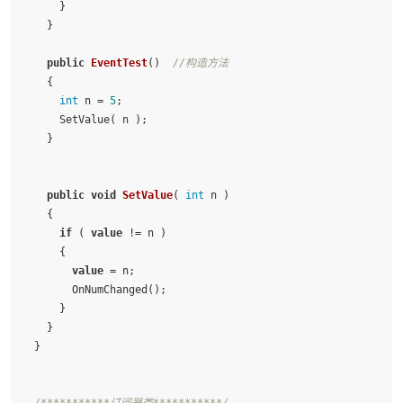
      }

    }

public
EventTest
()  
//构造方法
    {

int
 n = 
5
;

      SetValue( n );

    }

public
void
SetValue
(
int
 n 
)
    {

if
 ( 
value
 != n )

      {

value
 = n;

        OnNumChanged();

      }

    }

  }
