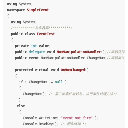
using
namespace
SimpleEvent
{

using
 System;

/***********发布器类***********/
public
class
EventTest
  {

private
int
value
;

public
delegate
void
NumManipulationHandler
()
;
//声明委托
public
event
 NumManipulationHandler ChangeNum;
//声明事件
protected
virtual
void
OnNumChanged
()
    {

if
 ( ChangeNum != 
null
 )

      {

        ChangeNum(); 
/* 第三步事件被触发，执行事件处理方法*/
      }

else
      {

        Console.WriteLine( 
"event not fire"
 );

        Console.ReadKey(); 
/* 回车继续 */