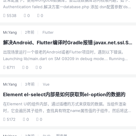
正常配置下，使用MongoDB数据库，会出现数据库访问权限问题，如下：
Authentication failed.解决方案一database.php 添加 dsn配置参数'dsn'
=> 'mongodb://' . env('database.username', '数据库用户名') . ':' .
5538
0
0
env('database.password', '数据库密码') . '@' .
env('database.hostname', '127.0.0.1') . ':' . env('database.hostpor...
Mr.Yang
2年前
Flutter
解决Android、Flutter编译时Gradle报错:javax.net.ssl.SSLException: Connection reset
出现场景运行一个很老的Android或者Flutter项目时，遇到以下错误。
Launching lib/main.dart on SM G9209 in debug mode... Running
Gradle task 'assembleDebug'... Exception in thread "main"
6711
0
0
javax.net.ssl.SSLException: Connection reset at
java.base/sun.security.ssl.Alert.createSSLException(Alert.java:127)
Mr.Yang
3年前
Vue
at jav...
Element el-select内部是如何获取到el-option的数据的
在Element UI的组件内部，通过插槽的方式来获取的数据。当组件渲染
时，它会遍历其子组件，查找具有特定name属性值的子组件，然后将这些
子组件的数据用作选项。具体来说，当组件渲染时，它会在其子组件中查
5172
0
0
找带有name属性值为'ElOption'的子组件。然后，它会提取这些子组件的
label、value和disabled属性，并将它们作为选项数据存储在内部。以下是