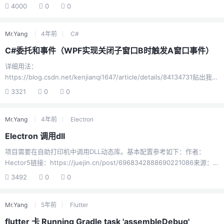
java的路径替换为自己的
4000
0
0
Mr.Yang
4年前
C#
C#委托和事件（WPF实现关闭子窗口B时触发A窗口事件）
详细用法：
https://blog.csdn.net/kenjianqi1647/article/details/84134731贴出我用
到的部分：using System; namespace SimpleEvent { using System;
3321
0
0
/***********发布器类***********/ public class EventTest { private
int value; public delegate void NumManipulationHandler();//声明委托
Mr.Yang
4年前
Electron
public event NumManipulat...
Electron 调用dll
项目需要在自助打印机中调用DLL动态库。基本配置参考如下：作者：
Hector5链接：https://juejin.cn/post/6968342888690221086来源：
稀土掘金这里说下遇到的问题及解决方法：主要问题：运行报错：Error:
3492
0
0
Dynamic Linking Error: Win32 error 1931、如果你的操作系统是32位或
者dll是32位的，就需要把electron也替换位32位的，官网下载对应版本的
Mr.Yang
5年前
Flutter
32位包替换2、ref-napi需要用对应的32位node环境重新编译，这里推荐
用nvm管理node版本(nvm需要管理员权限下的powershell)。
flutter 卡 Running Gradle task 'assembleDebug'