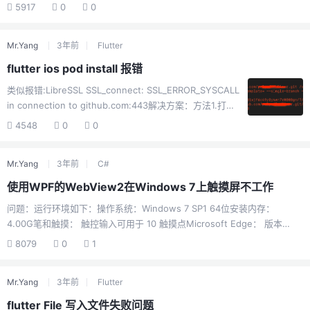
customize your launch splash screen --> <layer-list
5917
0
0
xmlns:android="http://schemas.android.com/apk/res/android">
<item an...
Mr.Yang
3年前
Flutter
flutter ios pod install 报错
类似报错:LibreSSL SSL_connect: SSL_ERROR_SYSCALL
in connection to github.com:443解决方案：方法1.打开
终端在终端中执行以下命令就可以了。git config --global
4548
0
0
--add remote.origin.proxy ""方法2.若第一种方法输入命
令不管用，可以尝试先输入下边命令，然后在执行第一种
Mr.Yang
3年前
C#
方法的命令。步骤一：git config --global
http.sslBackend "openssl"步骤二：git config --global
使用WPF的WebView2在Windows 7上触摸屏不工作
--add re...
问题：运行环境如下：操作系统：Windows 7 SP1 64位安装内存：
4.00G笔和触摸： 触控输入可用于 10 触摸点Microsoft Edge： 版本
94.0.992.38 (官方内部版本) (32 位).NET Framework 4.8在以上运行环
8079
0
1
境下，参考官网入门开发一个最简单的WebView2浏览器，在使用触摸点
击网页按钮或者链接的时候，似乎Click事件未触发，请求帮助！微软官网
Mr.Yang
3年前
Flutter
同样有人提问，并给处理解决方案：
https://social.msdn.microsoft.com/Forums/windowshardware/zh-
flutter File 写入文件失败问题