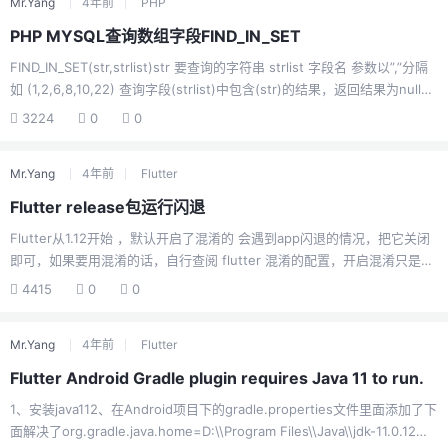
Mr.Yang
4年前
PHP
别qr_mobile_visio...
PHP MYSQL查询数组字段FIND_IN_SET
FIND_IN_SET(str,strlist)str 要查询的字符串 strlist 字段名 参数以”,”分隔
如 (1,2,6,8,10,22) 查询字段(strlist)中包含(str)的结果，返回结果为null或
记录例子SELECT FIND_IN_SET('b', 'a,b,c,d');TP5例子$where[]=
3224
0
0
['exp','FIND_IN_SET("评价部", branchs)']; model('Project')-
>where($where)->select(); //branchs字段 值为："评价部,营销部,业务
Mr.Yang
4年前
Flutter
部&qu...
Flutter release包运行闪退
Flutter从1.12开始 ，默认开启了混淆的 会遇到app闪退的情况，把它关闭
即可，如果要用混淆的话，自行查阅 flutter 混淆的配置，开启混淆只是减
少无用资源和代码压缩使安装包更小 开启状态需要配置规则文件才可避免
4415
0
0
闪退 不是很熟悉的话关闭就行了。android app目录下bulid.gradle配置
signingConfigs { release { keyAlias keystoreProperties['keyAlias']
Mr.Yang
4年前
Flutter
keyPassword keystoreProperties['keyPassword'] ...
Flutter Android Gradle plugin requires Java 11 to run.
1、安装java112、在Android项目下的gradle.properties文件里面添加了下
面解决了org.gradle.java.home=D:\\Program Files\\Java\\jdk-11.0.12把