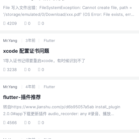
CN/4903ca39-46e7-4...
File 写入文件出错：FileSystemException: Cannot create file, path =
'/storage/emulated/0/Download/xxx.pdf' (OS Error: File exists, errno
= 13)出错机型：华为 nova 5 proAndroid 10解决方案：
4209
0
0
AndroidManifest.xml<application ...
android:requestLegacyExternalStorage="true" >
Mr.Yang
3年前
Flutter
xcode 配置证书问题
1导入证书记得要重启xcode，有时候识别不了
3238
0
0
Mr.Yang
4年前
Flutter
flutter-插件推荐
转自https://www.jianshu.com/p/d6b95057a5ab install_plugin
2.0.0#app下载更新插件 audio_recorder: any #录音、播放
flutter_sound: ^1.1.5#录音 dropdown_menu: ^1.1.0#下拉菜单
4566
0
0
simple_permissions:#权限获取 easy_alert:#弹框 amap_location: any #
高德地图 location: any #gogle位置获取 barcode_scan 0.0.8#二维码识