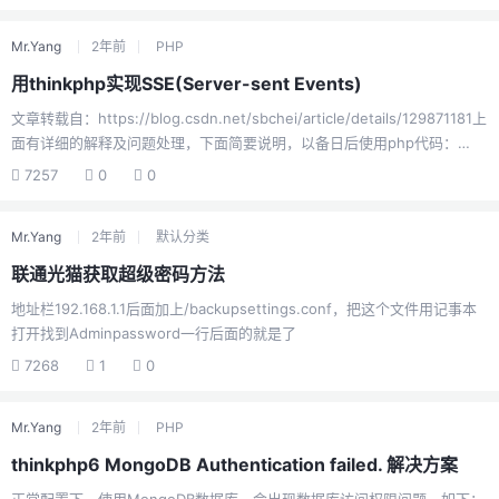
module ".prisma" is not a valid package name imported from
...\node_modules\@prisma\client\default.js解决方案停止使用
Mr.Yang
2年前
PHP
@prisma/nuxt。当前版本：@prisma/nuxt@0.3.0、prisma...
用thinkphp实现SSE(Server-sent Events)
文章转载自：https://blog.csdn.net/sbchei/article/details/129871181上
面有详细的解释及问题处理，下面简要说明，以备日后使用php代码：
public function stream() { // 检查当前缓冲区级别 if (ob_get_level() >
7257
0
0
0) { // 如果有缓冲区，则清空缓冲区 ob_end_clean(); }
header('Content-Type: text/event-stream'); header('Cache-
Mr.Yang
2年前
默认分类
Contro...
联通光猫获取超级密码方法
地址栏192.168.1.1后面加上/backupsettings.conf，把这个文件用记事本
打开找到Adminpassword一行后面的就是了
7268
1
0
Mr.Yang
2年前
PHP
thinkphp6 MongoDB Authentication failed. 解决方案