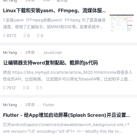
Mr.Yang
3年前
PHP
·
服务器
Element UI的组件的简化版本，展示了内部如何获取的数据：<template>
<div> <slot></slot> </div> </t...
Linux下载和安装yasm、FFmpeg、流媒体服务SRS4.0
1.安装yasm（FFmpeg依赖yasm）FFmpeg 为了提高编译
速度，使用了汇编指令，如MMX和SSE等。如果系统中没
有yasm指令的话，编译FFmpeg时就会报如下错误
6573
0
0
nasm/yasm not found or too old. Use --disable-
x86asm for a crippled build.1）下载：wget
Mr.Yang
3年前
JavaScript
http://www.tortall.net/projects/yasm/releases/yasm-
1.3.0.tar.gz2）解压：tar zxvf yasm-1.3.0.tar.gz3）切换
让编辑器支持word复制黏贴、截屏的js代码
路径： cd yasm-1.3.04）执行配置： ./...
转自 https://bbs.mymyjd.cn/article/article_5620.htmlchrome有很多人
性化的API，比如拖拽， 比如图片可以转化为base64等；比如知乎上面的
回复中可以直接黏贴图片， 就不需要手动点击图片上传按钮， 选择图片，
7512
0
1
确认上传等等； 知乎参考地址：打开 让编辑器支持word的复制黏贴， 其
中图片会转化为base64编码， 如果是通过远程打开这个静态页， 黏贴
Mr.Yang
3年前
Flutter
word文档的时候， 图片不会黏贴进来， 因为远程地址无法访问本地磁盘
的绝对路径， 如果把下面代码保存成静态界面打开， 那么word中的图片
Flutter - 给App增加启动屏幕(Splash Screen)并且设置背景颜色
都可以看见， 而且都会被转化为base64编码...
打开android\app\src\main\res\drawable\launch_background.xml,<?
xml version="1.0" encoding="utf-8"?> <!-- Modify this file to