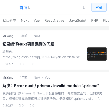
首页
登录
默认分类
Nuxt
Vue
ReactNative
JavaScript
PHP
Flut
Mr.Yang
1年前
Nuxt
记录编译Nuxt项目遇到的问题
转载自：
https://blog.csdn.net/qq_25199473/article/details/14
6239806最近需要开发一个项目，由于比较简单于是想到
2697
0
0
了使用nuxt进行开发，第一次用，没想到那么多坑，记录
一下nuxt和prisma编译遇到的问题".prisma" is not a valid
Mr.Yang
1年前
Nuxt
·
Vue
package name： ERROR TypeError
[ERR_INVALID_MODULE_SPECIFIER]: Invalid module
解决：Error nuxt / prisma : Invalid module ".prisma"
".prisma" is not a valid package name imported from
我遇到的问题Prisma 与 NuxtJS 配合使用时，开发模式正常，但构建失
D...
败，或者构建成功但运行构建结果失败。无效模块“ .prisma / client /
index-browser”不是有效的包名称。Error nuxt / prisma : Invalid
3087
0
0